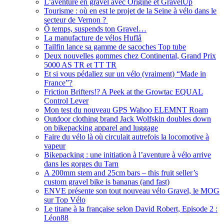
L’aventure en gravel avec Origine et GravelUp
Tourisme : où en est le projet de la Seine à vélo dans le
secteur de Vernon ?
Ô temps, suspends ton Gravel…
La manufacture de vélos Huflå
Tailfin lance sa gamme de sacoches Top tube
Deux nouvelles gommes chez Continental, Grand Prix
5000 AS TR et TT TR
Et si vous pédaliez sur un vélo (vraiment) “Made in
France”?
Friction Brifters!? A Peek at the Growtac EQUAL
Control Lever
Mon test du nouveau GPS Wahoo ELEMNT Roam
Outdoor clothing brand Jack Wolfskin doubles down
on bikepacking apparel and luggage
Faire du vélo là où circulait autrefois la locomotive à
vapeur
Bikepacking : une initiation à l’aventure à vélo arrive
dans les gorges du Tarn
A 200mm stem and 25cm bars – this fruit seller’s
custom gravel bike is bananas (and fast)
ENVE présente son tout nouveau vélo Gravel, le MOG
sur Top Vélo
Le titane à la française selon David Robert, Episode 2 :
Léon88