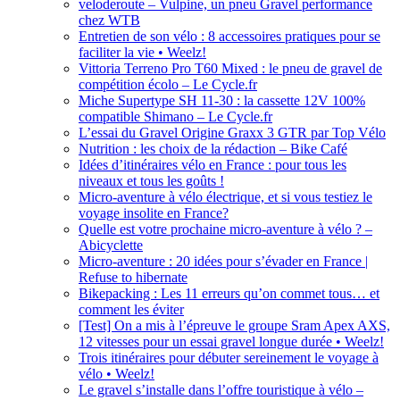
veloderoute – Vulpine, un pneu Gravel performance
chez WTB
Entretien de son vélo : 8 accessoires pratiques pour se
faciliter la vie • Weelz!
Vittoria Terreno Pro T60 Mixed : le pneu de gravel de
compétition écolo – Le Cycle.fr
Miche Supertype SH 11-30 : la cassette 12V 100%
compatible Shimano – Le Cycle.fr
L’essai du Gravel Origine Graxx 3 GTR par Top Vélo
Nutrition : les choix de la rédaction – Bike Café
Idées d’itinéraires vélo en France : pour tous les
niveaux et tous les goûts !
Micro-aventure à vélo électrique, et si vous testiez le
voyage insolite en France?
Quelle est votre prochaine micro-aventure à vélo ? –
Abicyclette
Micro-aventure : 20 idées pour s’évader en France |
Refuse to hibernate
Bikepacking : Les 11 erreurs qu’on commet tous… et
comment les éviter
[Test] On a mis à l’épreuve le groupe Sram Apex AXS,
12 vitesses pour un essai gravel longue durée • Weelz!
Trois itinéraires pour débuter sereinement le voyage à
vélo • Weelz!
Le gravel s’installe dans l’offre touristique à vélo –