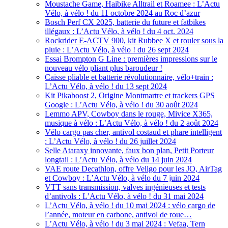
Moustache Game, Haibike Alltrail et Roamee : L’Actu
Vélo, à vélo ! du 11 octobre 2024 au Roc d’azur
Bosch Perf CX 2025, batterie du future et fatbikes
illégaux : L’Actu Vélo, à vélo ! du 4 oct. 2024
Rockrider E-ACTV 900, kit Rubbee X et rouler sous la
pluie : L’Actu Vélo, à vélo ! du 26 sept 2024
Essai Brompton G Line : premières impressions sur le
nouveau vélo pliant plus baroudeur !
Caisse pliable et batterie révolutionnaire, vélo+train :
L’Actu Vélo, à vélo ! du 13 sept 2024
Kit Pikaboost 2, Origine Montmartre et trackers GPS
Google : L’Actu Vélo, à vélo ! du 30 août 2024
Lemmo APV, Cowboy dans le rouge, Mivice X365,
musique à vélo : L’Actu Vélo, à vélo ! du 2 août 2024
Vélo cargo pas cher, antivol costaud et phare intelligent
: L’Actu Vélo, à vélo ! du 26 juillet 2024
Selle Ataraxy innovante, faux bon plan, Petit Porteur
longtail : L’Actu Vélo, à vélo du 14 juin 2024
VAE route Decathlon, offre Veligo pour les JO, AirTag
et Cowboy : L’Actu Vélo, à vélo du 7 juin 2024
VTT sans transmission, valves ingénieuses et tests
d’antivols : L’Actu Vélo, à vélo ! du 31 mai 2024
L’Actu Vélo, à vélo ! du 10 mai 2024 : vélo cargo de
l’année, moteur en carbone, antivol de roue…
L’Actu Vélo, à vélo ! du 3 mai 2024 : Vefaa, Tern