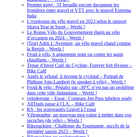
Premier trajet : 3T brouille encore davantage les
frontières entre gravel et VTT avec le nouvel Extrema
Italia
L’explosion du vélo gravel en 2023 selon le rapport
Strava Year in Sport – Weelz !
Le Bonus Vélo du Gouvernement élargi au vélo
d’occasion en 2024 – Weelz !
[Test] Adris L’Aventure, un vélo gravel chaud comme
la Breizh – Weelz !
Froid à vélo, 6 arguments pour ou contre les gants
chauffants – Weelz !
Tenue d’hiver Café du Cycliste, Forever fort rêveuse –
Bike Café
Après le vélotaf, il invente le cyclotaf – Portrait de
Philippe Join-Lambert (le speaker à vélo) – Weelz !
Froid & vélo : Pédalez par -30°C n’est pas un problème
dans cette ville finlandaise – Weelz !
veloderoute – Essai : Compass Jon Pass tubeless ready
AllTrails passe à l’I.A. – Bike Café
KS : les nouveautés Gravel à l’essai
Vélographie, un nouveau mot-valise à mettre dans vos
sacoches (de vélo) – Weelz !
Bikepacking : Challenge du Tourmagne, succès de la
première saison 2023 – Weelz !
Bikepacking ou cyclotourisme ?