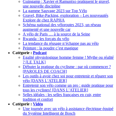
Guingamp : Xavier et Ramuntxo pratiquent le gravel,
une nouvelle discipline
La gamme Sauvage 2023 sur Top Vélo
Gravel, Bike-Packing, exploration – Les nouveautés
Explore de chez RAPHA
Schéma national des véloroutes 2023, un réseau
augmenté et une nouvelle car
A vélo de Paris … à la source de la Seine
Rwanda : les forçats du vélo
La tendance du réusage n’échappe pas au vélo
Peinture : la poudre c’est magique
Catégorie :
Podcast
Egalité physiologique homme femme ! Mythe ou réalité
? [LE TALK]
Débuter la pratique du cyclisme : par où commencer ?
[PAROLES DE COACH]
Les outils à avoir chez soi pour entretenir et réparer son
vélo [DANS L’ATELIER]
Entretenir son vélo comme un pro : guide pratique pour
tous les cyclistes! [DANS L’ATELIER]
Selles idéales : les selles françaises en cuir, entre
tradition et confort
Catégorie :
Vidéo
Une journée avec un vélo à assistance électrique équipé
du Système Intelligent de Bosch