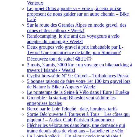
Ventoux
Le projet Odos apporte sa « voie », à ceux qui se
proposent de nous guider sur un autre chemin – Bike
Café
Sur la route des Grandes Alpes en mode gravel, des
cimes et des cailloux • Weelz!
Randocamping, le site ami des voyageurs à vélo
adeptes du camping • Weelz!
Deux groupes vélo gravel à prix imbattable par L-
Twoo! Une concurrence de taille pour Shimano?
Découvrez tout de suite! 😱🚴‍♂️💥
3 mois, 3 amis, 3000 km : un voyage en bikepacking à
travers l’Islande • Weelz!
Cyclist hors-série N° 9 : Gravel – Turbulences Presse
5 bonnes raisons de faire votre 1er 100 km gravel lors
de Nature is Bike à Angers • Weelz!
Le printemps de la Seine à Vélo dans l’Eure | Eurêka
Grenoble : la start-up Bikeslot veut séduire les
entreprises locales
Bercé par le Loir Teloché : date, horaires, tarifs
Sortie Déc’ouverte à Toutes et à Tous – Les côtes qui
piquent ! – Audax Club Parisien Randonneur
Flécher les véloroutes dans Paris, une demande qui
traîne depuis plus de vingt ans – Isabelle et le vélo
La Loire à vélo® – Un séjour cyclo inoubliable !