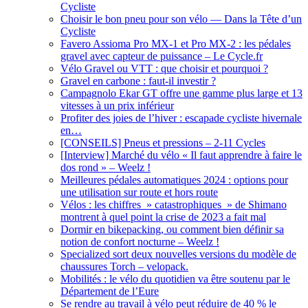
Cycliste
Choisir le bon pneu pour son vélo — Dans la Tête d’un
Cycliste
Favero Assioma Pro MX-1 et Pro MX-2 : les pédales
gravel avec capteur de puissance – Le Cycle.fr
Vélo Gravel ou VTT : que choisir et pourquoi ?
Gravel en carbone : faut-il investir ?
Campagnolo Ekar GT offre une gamme plus large et 13
vitesses à un prix inférieur
Profiter des joies de l’hiver : escapade cycliste hivernale
en…
[CONSEILS] Pneus et pressions – 2-11 Cycles
[Interview] Marché du vélo « Il faut apprendre à faire le
dos rond » – Weelz !
Meilleures pédales automatiques 2024 : options pour
une utilisation sur route et hors route
Vélos : les chiffres » catastrophiques » de Shimano
montrent à quel point la crise de 2023 a fait mal
Dormir en bikepacking, ou comment bien définir sa
notion de confort nocturne – Weelz !
Specialized sort deux nouvelles versions du modèle de
chaussures Torch – velopack.
Mobilités : le vélo du quotidien va être soutenu par le
Département de l’Eure
Se rendre au travail à vélo peut réduire de 40 % le