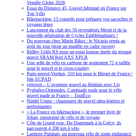
Vendée Globe 2028
Essai du Distance 45, Gravel fabriqué en France sur
Top Vélo
Bikepacking: 15 conseils pour préparer vos sacoches et
voyager léger
Lancement du club des 50 revendeurs Meral et de la
nouvelle génération de Cycles Emblématiques !
Du nouveau chez Marin Bikes : le Nicasio remis au
goût du jour (dont un modèle en cadre ouvert)
Ridley Grifn RS pour un essai longue durée du groupe
gravel SRAM Red AXS XPLR
Une selle de vélo en carbone de seulement 72 g taillée
pour le gravel et le cross-country
Paris-gravel-Verdun, 310 km pour le Bleuet de France |
Site ECPAD
velovert – L’aventure gravel au féminin avec Liv
Pyrénées-Orientales. Caminade roule pour le vélo
gravel made in France – ToulÉco
Nimbl Urano : chaussures de gravel ultra-légères et
performantes
« La France en bikepacking », le premier livre de
Johan, passionné de vélo et de voyage
Côte de Granit rose. Du Danemark à la Grèce, ils
parcourent 4 200 km à vélo
Lapierre Pulsium, un nouveau vélo de route endurance