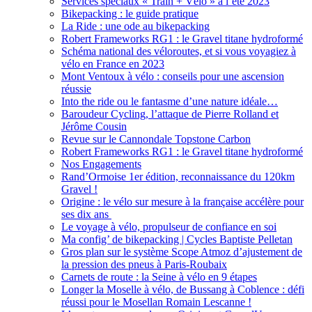
Services spéciaux « Train + Vélo » à l’été 2023
Bikepacking : le guide pratique
La Ride : une ode au bikepacking
Robert Frameworks RG1 : le Gravel titane hydroformé
Schéma national des véloroutes, et si vous voyagiez à
vélo en France en 2023
Mont Ventoux à vélo : conseils pour une ascension
réussie
Into the ride ou le fantasme d’une nature idéale…
Baroudeur Cycling, l’attaque de Pierre Rolland et
Jérôme Cousin
Revue sur le Cannondale Topstone Carbon
Robert Frameworks RG1 : le Gravel titane hydroformé
Nos Engagements
Rand’Ormoise 1er édition, reconnaissance du 120km
Gravel !
Origine : le vélo sur mesure à la française accélère pour
ses dix ans
Le voyage à vélo, propulseur de confiance en soi
Ma config’ de bikepacking | Cycles Baptiste Pelletan
Gros plan sur le système Scope Atmoz d’ajustement de
la pression des pneus à Paris-Roubaix
Carnets de route : la Seine à vélo en 9 étapes
Longer la Moselle à vélo, de Bussang à Coblence : défi
réussi pour le Mosellan Romain Lescanne !