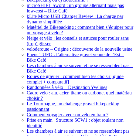
microSHIFT Sword : un groupe alternatif mais pas
low-cost – Bike Café
kLite Micro USB Charger Review : La charge par
dynamo simplifiée
Matériel de Bikepacking : comment bien s’équiper pour
un voyage à vélo ?
Neige et vélo : les conseils et astuces pour rouler sans
(trop) glisser
veloderoute – Origine : découverte de la nouvelle usine
Pneus TUFO : l’alternative gravel venue de l’Est –
Bike Café
Les chambres à air se suivent et ne se ressemblent pas –
Bike Café
Roues de gravier : comment bien les choisir [guide
complet + comparatif]
Randonnées à vélo – Destination Yvelines
Cadre vélo : alu, acier, titane ou carbone, quel matériau
choisir ?
Le Tourmagne, un challenge gravel bikepacking
passionnant
Comment voyager avec son vélo en train ?
Prise en main | Structure SCW1 : objet roulant non
identifié
Les chambres à air se suivent et ne se ressemblent pas