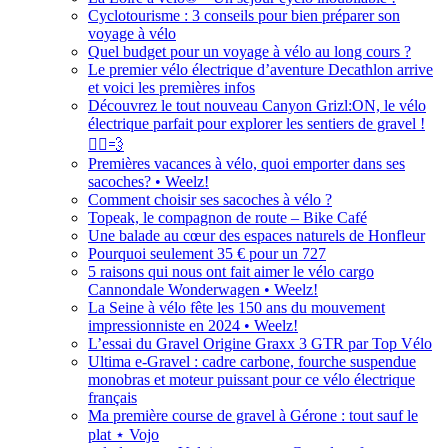
Cyclotourisme : 3 conseils pour bien préparer son
voyage à vélo
Quel budget pour un voyage à vélo au long cours ?
Le premier vélo électrique d’aventure Decathlon arrive
et voici les premières infos
Découvrez le tout nouveau Canyon Grizl:ON, le vélo
électrique parfait pour explorer les sentiers de gravel !
🚴‍♂️💨
Premières vacances à vélo, quoi emporter dans ses
sacoches? • Weelz!
Comment choisir ses sacoches à vélo ?
Topeak, le compagnon de route – Bike Café
Une balade au cœur des espaces naturels de Honfleur
Pourquoi seulement 35 € pour un 727
5 raisons qui nous ont fait aimer le vélo cargo
Cannondale Wonderwagen • Weelz!
La Seine à vélo fête les 150 ans du mouvement
impressionniste en 2024 • Weelz!
L’essai du Gravel Origine Graxx 3 GTR par Top Vélo
Ultima e-Gravel : cadre carbone, fourche suspendue
monobras et moteur puissant pour ce vélo électrique
français
Ma première course de gravel à Gérone : tout sauf le
plat ⋆ Vojo