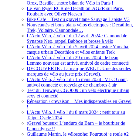
Orox, Bastille…notre bilan de Vélo in Paris !
Le Van Rysel RCR de Decathlon-AG2R sur Paris-
Roubaix avec Oliver Naesen !
Bike Cafe – Test du gravel titane Sauvage Lapiste V3
Nouveautés et bons plans vélos électriques : Decathlon,
Trek, Voltaire, Cannondale…
L’Actu Vélo, à vélo ! du 12 avril 2024 : Cannondale
Synapse Neo, rappel Babboe et brosse à vélo
L’Actu Vélo, à vélo ! du 5 avril 2024 : usine Yamaha,
casque urbain Decathlon et vélos enfants Trek
L’Actu Vélo, à vélo ! du 29 mars 2024 : le beau
Lemmo nouveau est arrivé, antivol de cadre connecté
DECOUVERTE : La marque WELT : Une des seules
marques de vélo au juste prix (Gravel).
L’Actu Vélo, à vélo ! du 15 mars 2024 : VTC Giant,
antivol connecté et recyclage de chambres à air
Test du Tenways CGO009 : un vélo électrique urbain
sexy et connecté
Réparation / crevaison – Mes indispensables en Gravel
!
L’Actu Vélo, à vélo ! du 8 mars 2024 : petit tour au
Taipei Cycle 2024
(Gravel boueux) L’enduro du Barn – le bourbier de
l’apocalypse !!
Guillaume Martin, le vélosophe: Pourquoi je roule #2