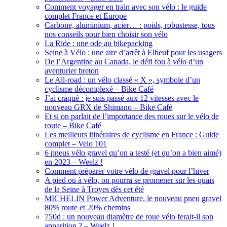
Comment voyager en train avec son vélo : le guide
complet France et Europe
Carbone, aluminium, acier… : poids, robustesse, tous
nos conseils pour bien choisir son vélo
La Ride : une ode au bikepacking
Seine à Vélo : une aire d’arrêt à Elbeuf pour les usagers
De l’Argentine au Canada, le défi fou à vélo d’un
aventurier breton
Le All-road : un vélo classé « X », symbole d’un
cyclisme décomplexé – Bike Café
J’ai craqué : je suis passé aux 12 vitesses avec le
nouveau GRX de Shimano – Bike Café
Et si on parlait de l’importance des roues sur le vélo de
route – Bike Café
Les meilleurs itinéraires de cyclisme en France : Guide
complet – Velo 101
6 pneus vélo gravel qu’on a testé (et qu’on a bien aimé)
en 2023 – Weelz !
Comment préparer votre vélo de gravel pour l’hiver
A pied ou à vélo, on pourra se promener sur les quais
de la Seine à Troyes dès cet été
MICHELIN Power Adventure, le nouveau pneu gravel
80% route et 20% chemins
750d : un nouveau diamètre de roue vélo ferait-il son
apparition ? – Weelz !