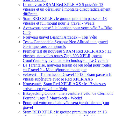
Le nouveau SRAM Red XPLR AXS possède 13
vitesses et un dérailleur à montage direct radicalement
différent.
Sram RED XPLR : le groupe premium passe en 13
vitesses et full mount pour le gravel • Weelz!
Avez-vous pensé à la location pour votre vélo ? – Bike
Café
Nouveau gravel Bianchi Arcadex – Top Vélo
Test – Cannondale Synapse Neo Allroad : un gravel
électrique sans compromis
Premier test du nouveau SRAM Red XPLR AXS : 13
vitesses, nouvelles roues Zipp 303 XPLR, pneus
GoodYear, le gravel haute technologie – Le Cycle.fr
La Tarentaise, nouveau terrain de jeu idéal pour rouler
en Gravel ? – Mon séjour en montagne
velovert – Transmission Gravel 1×13 : Sram passe à la
vitesse supérieure avec le Red XPLR AXS
Nouveauté | Sram Red XPLR AXS : le 13 vitesses
arrive… en gravel ! ⋆ Vojo
Bikepacking Colors : une aventure à vélo, de Clermont-
Ferrand jusqu’à Marrakech • Weelz!
Pourquoi votre prochain vélo sera (probablement) un
gravel
Sram RED XPLR : le groupe premium passe en 13