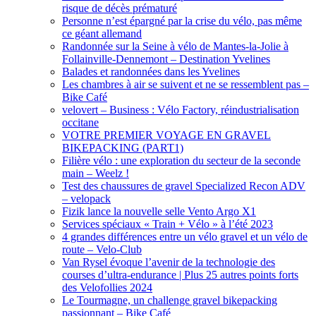
risque de décès prématuré
Personne n’est épargné par la crise du vélo, pas même
ce géant allemand
Randonnée sur la Seine à vélo de Mantes-la-Jolie à
Follainville-Dennemont – Destination Yvelines
Balades et randonnées dans les Yvelines
Les chambres à air se suivent et ne se ressemblent pas –
Bike Café
velovert – Business : Vélo Factory, réindustrialisation
occitane
VOTRE PREMIER VOYAGE EN GRAVEL
BIKEPACKING (PART1)
Filière vélo : une exploration du secteur de la seconde
main – Weelz !
Test des chaussures de gravel Specialized Recon ADV
– velopack
Fizik lance la nouvelle selle Vento Argo X1
Services spéciaux « Train + Vélo » à l’été 2023
4 grandes différences entre un vélo gravel et un vélo de
route – Velo-Club
Van Rysel évoque l’avenir de la technologie des
courses d’ultra-endurance | Plus 25 autres points forts
des Velofollies 2024
Le Tourmagne, un challenge gravel bikepacking
passionnant – Bike Café