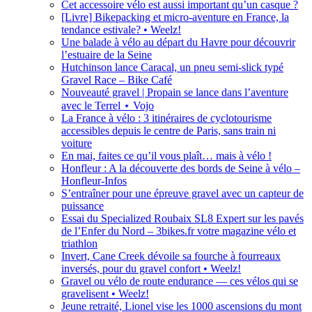
Cet accessoire vélo est aussi important qu’un casque ?
[Livre] Bikepacking et micro-aventure en France, la
tendance estivale? • Weelz!
Une balade à vélo au départ du Havre pour découvrir
l’estuaire de la Seine
Hutchinson lance Caracal, un pneu semi-slick typé
Gravel Race – Bike Café
Nouveauté gravel | Propain se lance dans l’aventure
avec le Terrel ⋆ Vojo
La France à vélo : 3 itinéraires de cyclotourisme
accessibles depuis le centre de Paris, sans train ni
voiture
En mai, faites ce qu’il vous plaît… mais à vélo !
Honfleur : A la découverte des bords de Seine à vélo –
Honfleur-Infos
S’entraîner pour une épreuve gravel avec un capteur de
puissance
Essai du Specialized Roubaix SL8 Expert sur les pavés
de l’Enfer du Nord – 3bikes.fr votre magazine vélo et
triathlon
Invert, Cane Creek dévoile sa fourche à fourreaux
inversés, pour du gravel confort • Weelz!
Gravel ou vélo de route endurance — ces vélos qui se
gravelisent • Weelz!
Jeune retraité, Lionel vise les 1000 ascensions du mont