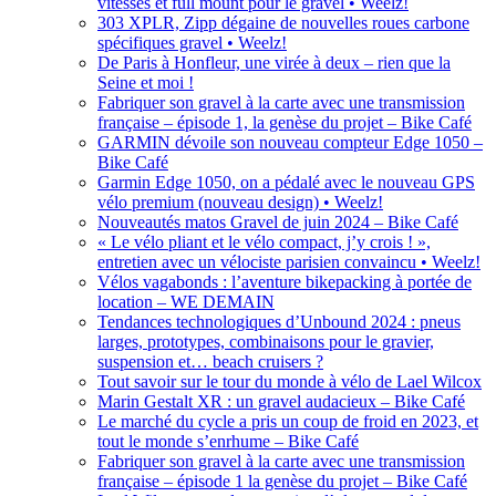
vitesses et full mount pour le gravel • Weelz!
303 XPLR, Zipp dégaine de nouvelles roues carbone
spécifiques gravel • Weelz!
De Paris à Honfleur, une virée à deux – rien que la
Seine et moi !
Fabriquer son gravel à la carte avec une transmission
française – épisode 1, la genèse du projet – Bike Café
GARMIN dévoile son nouveau compteur Edge 1050 –
Bike Café
Garmin Edge 1050, on a pédalé avec le nouveau GPS
vélo premium (nouveau design) • Weelz!
Nouveautés matos Gravel de juin 2024 – Bike Café
« Le vélo pliant et le vélo compact, j’y crois ! »,
entretien avec un vélociste parisien convaincu • Weelz!
Vélos vagabonds : l’aventure bikepacking à portée de
location – WE DEMAIN
Tendances technologiques d’Unbound 2024 : pneus
larges, prototypes, combinaisons pour le gravier,
suspension et… beach cruisers ?
Tout savoir sur le tour du monde à vélo de Lael Wilcox
Marin Gestalt XR : un gravel audacieux – Bike Café
Le marché du cycle a pris un coup de froid en 2023, et
tout le monde s’enrhume – Bike Café
Fabriquer son gravel à la carte avec une transmission
française – épisode 1 la genèse du projet – Bike Café