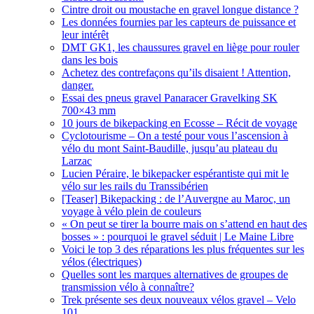
Cintre droit ou moustache en gravel longue distance ?
Les données fournies par les capteurs de puissance et
leur intérêt
DMT GK1, les chaussures gravel en liège pour rouler
dans les bois
Achetez des contrefaçons qu’ils disaient ! Attention,
danger.
Essai des pneus gravel Panaracer Gravelking SK
700×43 mm
10 jours de bikepacking en Ecosse – Récit de voyage
Cyclotourisme – On a testé pour vous l’ascension à
vélo du mont Saint-Baudille, jusqu’au plateau du
Larzac
Lucien Péraire, le bikepacker espérantiste qui mit le
vélo sur les rails du Transsibérien
[Teaser] Bikepacking : de l’Auvergne au Maroc, un
voyage à vélo plein de couleurs
« On peut se tirer la bourre mais on s’attend en haut des
bosses » : pourquoi le gravel séduit | Le Maine Libre
Voici le top 3 des réparations les plus fréquentes sur les
vélos (électriques)
Quelles sont les marques alternatives de groupes de
transmission vélo à connaître?
Trek présente ses deux nouveaux vélos gravel – Velo
101