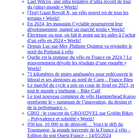
Lael Wilcox, une ultra tentative d’ultra record de tour
du (ultra) monde • Weelz!
[Test] Giant Revolt X, un vélo gravel roi de tous les
terrains • Weelz!
En 2024, les magasins Cyclable poursuivent leur
développement, malgré un marché tendu • Weelz!
Électrique ou non, on fait le point sur les aides à l’achat
d’un vélo en 2024 • Weelz!
Depuis Luc-sur-Mer, Philippe Quinton va rejoindre le
nord du Portugal à vélo
Quelle est la pratique du vélo en France en 2024 ? Le
gouvernement dévoile les résultats d’une enquête •
Weelz!
71 kilomètres de pistes aménagées pour redécouvrir le
littoral et ses alentours au nord de Caen – France Bleu
Le marché du cycle a pris un coup de froid en 2023, et
tout le monde s’enrhume – Bike Café
Le tout nouveau compteur de vélo Hammerhead Karoo
représente le « summum de l’innovation, du design et
de la performance ».
GB02 : le concept du GROADVEL par Goblin Bikes
– Polyvalence et sobriété • Weelz!
950 km, 10 000 m de dénivelé… Voici le défi du
Tourmagne, la grande traversée de la France à vélo –
Edition du soir Ouest-France – 14/05/2024