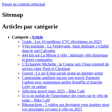
Passer au contenu principal
Sitemap
Articles par catégorie
Catégorie :
Article
Guide : Les 10 meilleurs VTC électriques en 2025
Vélo tourisme : La Verdoyante, futur itinéraire cyclable
dans le sud Calvados
444 km sur La Meuse à vélo : itinéraire vélo historique
et terres contrastées
L’Échappée Michelin : la Course aux Clous reprend du
service entre Paris et Clermont
Gravel : Ce qu’il faut savoir avant un premier achat
Cannondale améliore encore son gravel Topstone
Carbon avec suspension arrière KingPin et fourche
Lefty en option
Sélection gravel mars 2025 – Bike Café
Et si on parlait de l’importance des roues sur le vélo de
route – Bike Café
Bikepacking : 5 vidéos qui devraient vous inspirer pour
vos prochains voyages à vélo en 2025