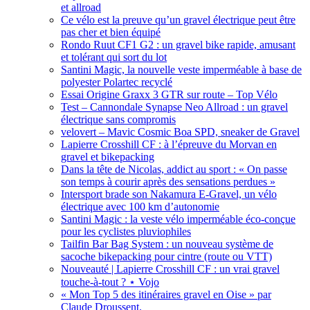
et allroad
Ce vélo est la preuve qu’un gravel électrique peut être
pas cher et bien équipé
Rondo Ruut CF1 G2 : un gravel bike rapide, amusant
et tolérant qui sort du lot
Santini Magic, la nouvelle veste imperméable à base de
polyester Polartec recyclé
Essai Origine Graxx 3 GTR sur route – Top Vélo
Test – Cannondale Synapse Neo Allroad : un gravel
électrique sans compromis
velovert – Mavic Cosmic Boa SPD, sneaker de Gravel
Lapierre Crosshill CF : à l’épreuve du Morvan en
gravel et bikepacking
Dans la tête de Nicolas, addict au sport : « On passe
son temps à courir après des sensations perdues »
Intersport brade son Nakamura E-Gravel, un vélo
électrique avec 100 km d’autonomie
Santini Magic : la veste vélo imperméable éco-conçue
pour les cyclistes pluviophiles
Tailfin Bar Bag System : un nouveau système de
sacoche bikepacking pour cintre (route ou VTT)
Nouveauté | Lapierre Crosshill CF : un vrai gravel
touche-à-tout ? ⋆ Vojo
« Mon Top 5 des itinéraires gravel en Oise » par
Claude Droussent.