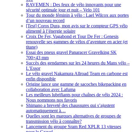
RAVEMEN : Des feux de vélo innovants pour une
sécurité optimale jour et nuit – Velo 101
Tour du monde féminin à vélo : Lael Wilcox aux portes
d’un nouveau record
[Test] Coros Dura, mon avis sur le compteur GPS vélo
alimenté à l’énergie solaire
Croix De Fer, Vagabond et Tour De Fer : Genesis
renouvelle ses gammes de vélos d’aventure en acier (et
titane)
Essai des pneus gravel Panaracer Gravelking SK
700×43 mm
Succès des gendarmes sur les 24 heures du Mans vélo –
L’Essor
Le vélo gravel Nakamura Allroad Team en carbone est
enfin disponible
Origine lance une gamme de sacoches bikepacking en
collaboration avec Lafuma
Les meilleurs lubrifiants pour chaînes de vélo 2024 :
Nous nommons nos favoris
Shimano a breveté des chaussures qui s’ajustent
automatiquement à…
Quelles sont les marques alternatives de groupes de
transmission vélo à connaître?
Lancement du groupe Sram Red XPLR 13 vitesses
pour le Gravel