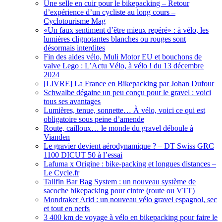
Une selle en cuir pour le bikepacking – Retour
d’expérience d’un cycliste au long cours –
Cyclotourisme Mag
«Un faux sentiment d’être mieux repéré» : à vélo, les
lumières clignotantes blanches ou rouges sont
désormais interdites
Fin des aides vélo, Muli Motor EU et bouchons de
valve Lego : L’Actu Vélo, à vélo ! du 13 décembre
2024
[LIVRE] La France en Bikepacking par Johan Dufour
Schwalbe dégaine un peu conçu pour le gravel : voici
tous ses avantages
Lumières, tenue, sonnette… À vélo, voici ce qui est
obligatoire sous peine d’amende
Route, cailloux… le monde du gravel déboule à
Vianden
Le gravier devient aérodynamique ? – DT Swiss GRC
1100 DICUT 50 à l’essai
Lafuma x Origine : bike-packing et longues distances –
Le Cycle.fr
Tailfin Bar Bag System : un nouveau système de
sacoche bikepacking pour cintre (route ou VTT)
Mondraker Arid : un nouveau vélo gravel espagnol, sec
et tout en nerfs
3 400 km de voyage à vélo en bikepacking pour faire le