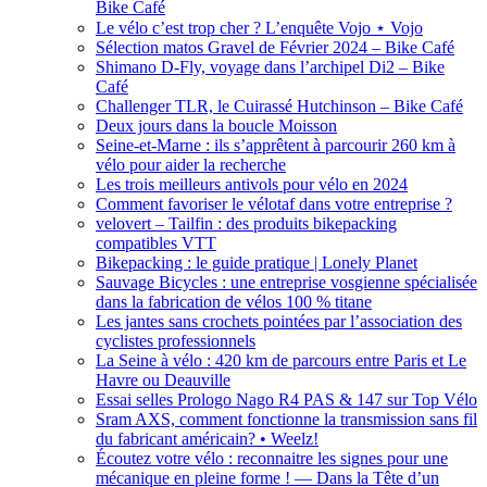
Bike Café
Le vélo c’est trop cher ? L’enquête Vojo ⋆ Vojo
Sélection matos Gravel de Février 2024 – Bike Café
Shimano D-Fly, voyage dans l’archipel Di2 – Bike
Café
Challenger TLR, le Cuirassé Hutchinson – Bike Café
Deux jours dans la boucle Moisson
Seine-et-Marne : ils s’apprêtent à parcourir 260 km à
vélo pour aider la recherche
Les trois meilleurs antivols pour vélo en 2024
Comment favoriser le vélotaf dans votre entreprise ?
velovert – Tailfin : des produits bikepacking
compatibles VTT
Bikepacking : le guide pratique | Lonely Planet
Sauvage Bicycles : une entreprise vosgienne spécialisée
dans la fabrication de vélos 100 % titane
Les jantes sans crochets pointées par l’association des
cyclistes professionnels
La Seine à vélo : 420 km de parcours entre Paris et Le
Havre ou Deauville
Essai selles Prologo Nago R4 PAS & 147 sur Top Vélo
Sram AXS, comment fonctionne la transmission sans fil
du fabricant américain? • Weelz!
Écoutez votre vélo : reconnaitre les signes pour une
mécanique en pleine forme ! — Dans la Tête d’un