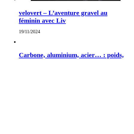
velovert – L’aventure gravel au
féminin avec Liv
19/11/2024
Carbone, aluminium, acier… : poids,
robustesse, tous nos conseils pour
bien choisir son vélo
08/02/2024
Bikepacking : Les 11 erreurs qu’on
commet tous… et comment les éviter
07/03/2024