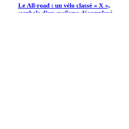
Le All-road : un vélo classé « X »,
symbole d’un cyclisme décomplexé –
Bike Café
02/02/2024
Les meilleurs itinéraires de cyclisme
en France : Guide complet – Velo 101
01/02/2024
Publication précédente
Lancement du groupe Sram Red XPLR 13 vitesses pour le Gravel
Publication suivante
Shimano a breveté des chaussures qui s’ajustent automatiquement à…