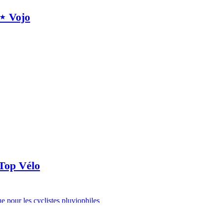
 ⋆ Vojo
Top Vélo