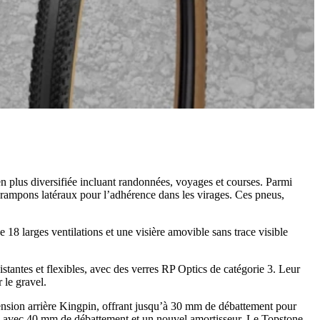
en plus diversifiée incluant randonnées, voyages et courses. Parmi
 crampons latéraux pour l’adhérence dans les virages. Ces pneus,
 18 larges ventilations et une visière amovible sans trace visible
istantes et flexibles, avec des verres RP Optics de catégorie 3. Leur
 le gravel.
ension arrière Kingpin, offrant jusqu’à 30 mm de débattement pour
ver, avec 40 mm de débattement et un nouvel amortisseur. Le Topstone