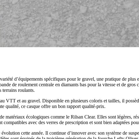
variété d’équipements spécifiques pour le gravel, une pratique de plus 
r bande de roulement centrale en diamants bas pour la vitesse et de gros
terrains roulants.
 VTT et au gravel. Disponible en plusieurs coloris et tailles, il possède
te qualité, ce casque offre un bon rapport qualité-prix.
 de matériaux écologiques comme le Rilsan Clear. Elles sont légères, rés
nt compatibles avec des verres de prescription et sont bien adaptées pour
 évolution cette année. Il continue d’innover avec son système de susp
odèles sont équipés de la troisième génération de la fourche Lefty Oli