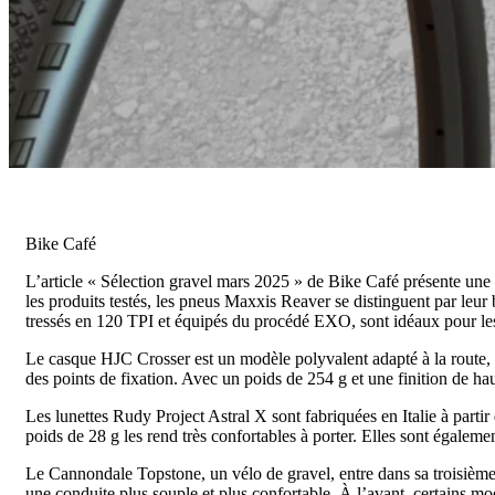
Bike Café
L’article « Sélection gravel mars 2025 » de Bike Café présente une 
les produits testés, les pneus Maxxis Reaver se distinguent par leu
tressés en 120 TPI et équipés du procédé EXO, sont idéaux pour les 
Le casque HJC Crosser est un modèle polyvalent adapté à la route, au
des points de fixation. Avec un poids de 254 g et une finition de hau
Les lunettes Rudy Project Astral X sont fabriquées en Italie à partir
poids de 28 g les rend très confortables à porter. Elles sont égaleme
Le Cannondale Topstone, un vélo de gravel, entre dans sa troisième
une conduite plus souple et plus confortable. À l’avant, certains m