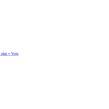
tout sauf le plat ⋆ Vojo
– Bike Café