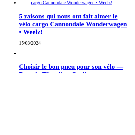
5 raisons qui nous ont fait aimer le
vélo cargo Cannondale Wonderwagen
• Weelz!
15/03/2024
Choisir le bon pneu pour son vélo —
Dans la Tête d’un Cycliste
23/02/2024
Publication précédente
Selle Ataraxy innovante, faux bon plan, Petit Porteur longtail : L’Actu
Vélo, à vélo du 14 juin 2024