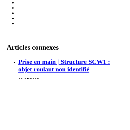
Articles connexes
Prise en main | Structure SCW1 :
objet roulant non identifié
13/07/2023
Les données fournies par les capteurs
de puissance et leur intérêt
07/10/2024