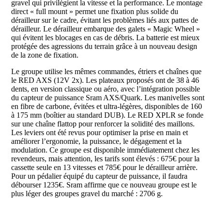
gravel qui privilégient la vitesse et la performance. Le montage
direct « full mount » permet une fixation plus solide du
dérailleur sur le cadre, évitant les problèmes liés aux pattes de
dérailleur. Le dérailleur embarque des galets « Magic Wheel »
qui évitent les blocages en cas de débris. La batterie est mieux
protégée des agressions du terrain grâce à un nouveau design
de la zone de fixation.
Le groupe utilise les mêmes commandes, étriers et chaînes que
le RED AXS (12V 2x). Les plateaux proposés ont de 38 à 46
dents, en version classique ou aéro, avec l’intégration possible
du capteur de puissance Sram AXS/Quark. Les manivelles sont
en fibre de carbone, évitées et ultra-légères, disponibles de 160
à 175 mm (boîtier au standard DUB). Le RED XPLR se fonde
sur une chaîne flattop pour renforcer la solidité des maillons.
Les leviers ont été revus pour optimiser la prise en main et
améliorer l’ergonomie, la puissance, le dégagement et la
modulation. Ce groupe est disponible immédiatement chez les
revendeurs, mais attention, les tarifs sont élevés : 675€ pour la
cassette seule en 13 vitesses et 785€ pour le dérailleur arrière.
Pour un pédalier équipé du capteur de puissance, il faudra
débourser 1235€. Sram affirme que ce nouveau groupe est le
plus léger des groupes gravel du marché : 2706 g.