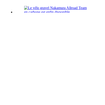
Le vélo gravel Nakamura Allroad
Team en carbone est enfin disponible
05/09/2024
La tendance du réusage n’échappe
pas au vélo
25/03/2023
Les chambres à air se suivent et ne se
ressemblent pas
04/07/2023